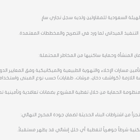
هيئة السعودية للمقاولين ولديه سجل تجاري سارٍ.
 التنفيذ الميداني لما ورد في التصريح والمخططات المعتمدة.
ن المنشأة وحماية ساكنيها من المخاطر المحتملة:
أمين مسارات الإخلاء والتهوية الطبيعية والميكانيكية وفق المعايير الدو
نظمة اللازمة (كواشف دخان، مرشات، طفايات) حسب نوع المبنى واستخدامه
مل منظومة الحماية من خلال تغطية المشروع بضمانات تعاقدية وتأميني
 يتجزأ من اشتراطات البناء الحديثة لضمان جودة المخرج النهائي:
كنية شرطاً جوهرياً لتغطية أي خلل إنشائي قد يظهر مستقبلاً.