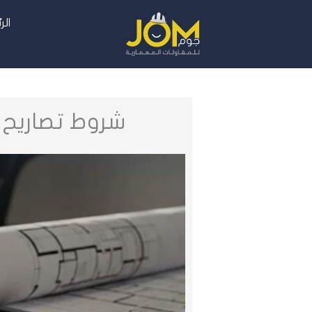
خطي
الر
لى
لمحتوى
شروط تصاريح 