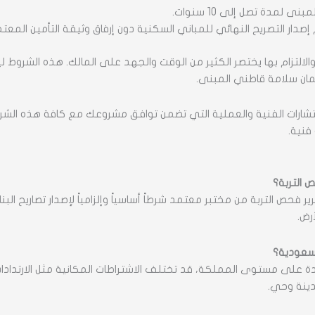
 لمدة تصل إلى 10 سنوات.
 إصدار التصريح النهائي للمباني السكنية دون إرفاق وثيقة التأمين المعت
والالتزام بها يختصر الكثير من الوقت والجهد على المالك. هذه الشرو
ضمان سلامة قاطني المبنى.
شارات الفنية والعملية التي تضمن توافق مشروعك مع كافة هذه الشر
فنية.
 التربة؟
ر فحص التربة من مختبر معتمد شرطاً أساسياً وإلزامياً لإصدار تصاريح البن
رض.
لسعودية؟
دة على مستوى المملكة، قد تختلف الاشتراطات المكانية مثل الارتدادات، 
دينة وحي.