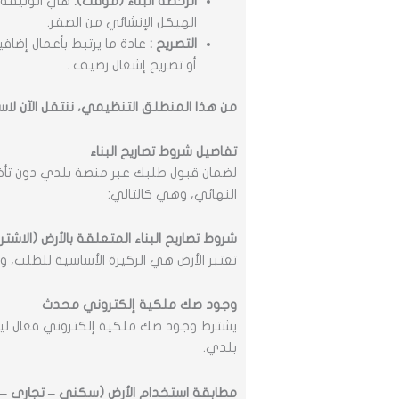
الرخصة البناء (مؤقت):
هي الوثيقة ا
الهيكل الإنشائي من الصفر.
التصريح :
عادة ما يرتبط بأعمال إضافية
أو تصريح إشغال رصيف .
من هذا المنطلق التنظيمي، ننتقل الآن لاس
تفاصيل شروط تصاريح البناء
لضمان قبول طلبك عبر منصة بلدي دون تأخي
النهائي، وهي كالتالي:
شروط تصاريح البناء المتعلقة بالأرض (الاشتر
تعتبر الأرض هي الركيزة الأساسية للطلب، وي
وجود صك ملكية إلكتروني محدث
يشترط وجود صك ملكية إلكتروني فعال ليتم
بلدي.
مطابقة استخدام الأرض (سكني – تجاري – 