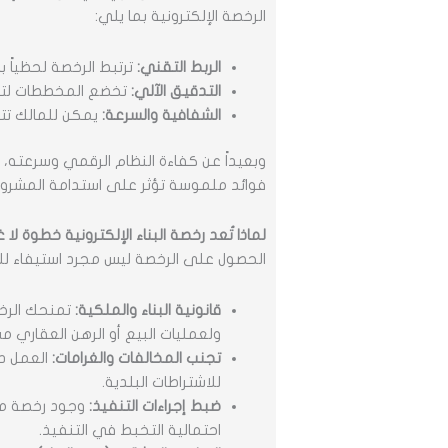
الرخصة الإلكترونية بما يلي:
الربط التقني:
ترتبط الرخصة لحظياً ب
التدقيق الآلي:
تخضع المخططات لتدقي
الشفافية والسرعة:
يمكن للمالك تتب
وبعيداً عن كفاءة النظام الرقمي وسرعته، ف
فوائد ملموسة تؤثر على استدامة المشروع
لماذا تُعد رخصة البناء الإلكترونية خطوة لا
الحصول على الرخصة ليس مجرد استيفاء ل
قانونية البناء والملكية:
تمنحك الرخصة
ولعمليات البيع أو الرهن العقاري مس
تجنب المخالفات والغرامات:
العمل دو
للاشتراطات البلدية.
ضبط إجراءات التنفيذ:
وجود رخصة مع
احتمالية التخبط في التنفيذ.