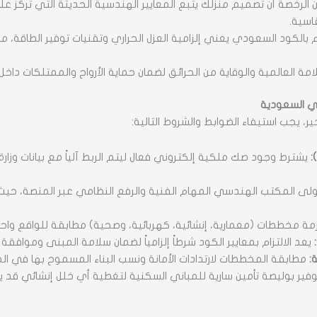
الرخصة أن تصميم منزلك يتبع المعايير الهندسية الحديثة التي تركز عل
اسية.
ام بالكود السعودي يعني إلزامية العزل الحراري وتقنيات توفير الطاقة، م
مة العالمية والوقاية من الحرائق لضمان حماية الأرواح والممتلكات داخل
ي السعودية
، يجب استيفاء الضوابط والشروط التالية:
:
يشترط وجود صك ملكية إلكتروني فعال ليتم الربط آلياً مع بيانات وزار
لى المكتب الهندسي المهام الفنية والرفع النظامي عبر المنصة، حيث 
ة مخططات (معمارية، إنشائية، كهربائية، وصحية) مطابقة للواقع واحت
يعد الالتزام بمعايير الكود شرطاً إلزامياً لضمان سلامة المبنى وموافقة
:
مطابقة المخططات لارتدادات الأمانة ونسب البناء المسموح بها في ال
فير بوليصة تأمين سارية للمباني السكنية لتغطية أي خلل إنشائي قد ي