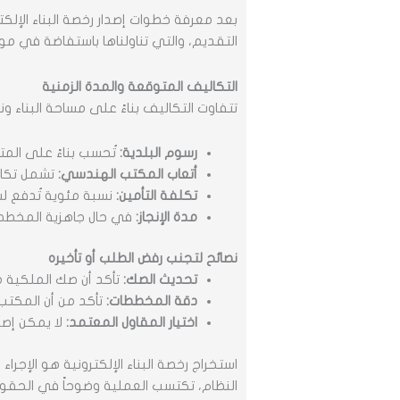
بعد معرفة خطوات إصدار رخصة البناء الإلكت
التقديم، والتي تناولناها باستفاضة في م
التكاليف المتوقعة والمدة الزمنية
تتفاوت التكاليف بناءً على مساحة البناء 
رسوم البلدية:
تُحسب بناءً على المت
أتعاب المكتب الهندسي:
تشمل تكال
تكلفة التأمين:
نسبة مئوية تُدفع لش
مدة الإنجاز:
في حال جاهزية المخططات
نصائح لتجنب رفض الطلب أو تأخيره
تحديث الصك:
تأكد أن صك الملكية م
دقة المخططات:
تأكد من أن المكتب
اختيار المقاول المعتمد:
لا يمكن إصد
استخراج رخصة البناء الإلكترونية هو الإج
النظام، تكتسب العملية وضوحاً في الحقوق 