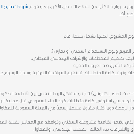
رونية، يواجه الكثير من الملاك التحدي الأكبر، وهو فهم
شروط تصاريح الب
وضع آخر
ونوع المشروع، لكنها تشمل بشكل عام:
ر المربع ونوع الاستخدام (سكني أو تجاري).
يف تصميم المخططات والإشراف الهندسي الميداني.
ركة التأمين ضد العيوب الخفية.
 وتوفر كافة المتطلبات، تستغرق الموافقة النهائية وسداد الرسوم عاد
حدث (صك إلكتروني) لتجنب مشاكل الربط التقني بين الأنظمة الحكوم
 الهندسي استوفى كافة متطلبات كود البناء السعودي قبل عملية الرف
ار الرخصة دون اختيار مقاول مسجل رسمياً في الهيئة السعودية للمقاو
راء الذي يضمن نظامية مشروعك السكني وتوافقه مع المعايير الفنية ال
والالتزامات بين المالك، المكتب الهندسي، والمقاول.