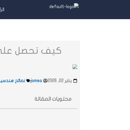
خطي
الر
لى
لمحتوى
كيف تحصل على ر
يناير 22, 2026
jomsa
نصائح هندسية 
محتويات المقالة