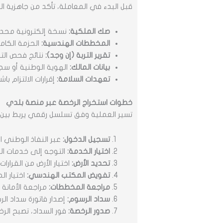
قبل البدء في المعاملة، تأكد من جاهزية الوث
صك الملكية:
نسخة إلكترونية محدثة
المخططات الهندسية:
الحزمة الكام
تقرير التربة (إن وجد):
نتائج فحص الت
بيانات المالك:
الهوية الوطنية أو سج
تعهدات السلامة:
إقرارات الالتزام با
خطوات استخراج الرخصة عبر منصة بلدي
تسير العملية وفق تسلسل رقمي يربط بين 
تسجيل الدخول:
عبر النفاذ الوطني 
اختيار الخدمة:
التوجه إلى خدمات الرخ
تحديد الأرض:
اختيار الأرض من القرارا
تفويض المكتب الهندسي:
اختيار ا
مراجعة المخططات:
مراجعة الأمانة
سداد الرسوم:
إصدار فاتورة سداد الر
صدور الرخصة:
فور السداد، تصبح الر