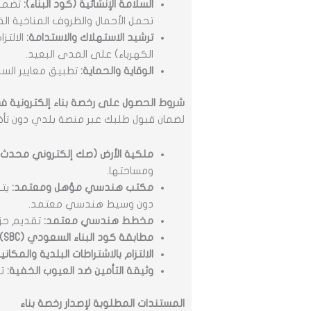
السلامة الإنشائية (كود البناء):
تضمن 
تحمل الأحمال والظروف المناخية الق
ترشيد الاستهلاك والاستدامة:
الالتز
الكهرباء) على المدى البعيد.
الوقاية والحماية:
تطبيق معايير السلا
شروط الحصول على رخصة بناء إلكترونية ف
لضمان قبول طلبك عبر منصة بلدي دون تأخير
ملكية الأرض (صك إلكتروني محدث)
ومساحتها.
مكتب هندسي مؤهل ومعتمد:
يتو
دون وسيط هندسي معتمد.
مخطط هندسي معتمد:
تقديم حزم
مطابقة كود البناء السعودي (SBC):
الالتزام بالاشتراطات البلدية والمكانية
وثيقة التأمين ضد العيوب الخفية:
تو
المستندات المطلوبة لإصدار رخصة بناء