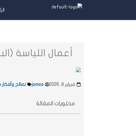
خطي
الر
لى
لمحتوى
أعمال اللياسة (ال
فبراير 8, 2026
jomsa
نصائح وأفكار 
محتويات المقالة