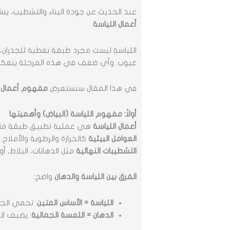
عند الحديث عن جودة البناء والتشطيب، ينش
أعمال اللياسة
.
اللياسة ليست مجرد طبقة تغطية للجدران، 
عيوب. وأي ضعف في هذه المرحلة ينعكس ل
في هذا المقال سنستعرض
مفهوم أعمال ا
أولاً: مفهوم اللياسة (البياض) وأهميتها
أعمال اللياسة
هي عملية تطبيق طبقة متجا
العوامل البيئية
كالحرارة والرطوبة والأملاح.
التشطيبات النهائية
مثل الدهانات، البلاط، أو 
الفرق بين اللياسة والدهان
واضح:
اللياسة = الأساس المتين
: تحمي الجد
الدهان = اللمسة الجمالية
: يضيف الل