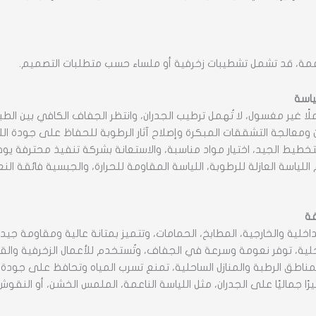
اعمة، قد تشمل تشطيبات زخرفية أو ملساء حسب متطلبات التصميم.
ياسة
ًا غير مغسول، لا تُهمل ترطيب الجدران، وانتظر الجفاف الكافي بين الطب
ومعالجة التشققات المبكرة وإصلاح آثار الرطوبة للحفاظ على جودة الل
تخطيط الجيد، اختيار مواد مناسبة، والاستعانة بشركة تنفيذ محترفة يوفر
للياسة العازلة للرطوبة، اللياسة المقاومة للحرارة، والجبسية فائقة 
فة
خلية والخارجية، المطابخ، الحمامات، وتتميز بمتانة عالية ومقاومة جيدة
ية، توفر نعومة وسرعة في الجفاف، وتُستخدم للأعمال الزخرفية والقو
للمناطق الرطبة والمنازل الساحلية، تمنع تسرب المياه وتحافظ على جودة
رًا جماليًا على الجدران، مثل اللياسة الناعمة، الملمس الخشن، أو النقو