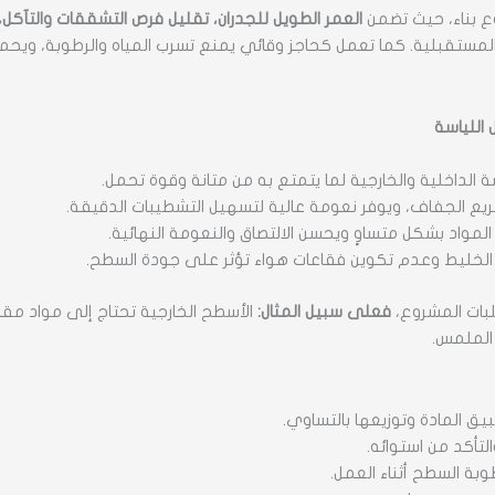
ع بناء، حيث تضمن
العمر الطويل للجدران، تقليل فرص التشققات والتآك
المستقبلية. كما تعمل كحاجز وقائي يمنع تسرب المياه والرطوبة، ويحم
 اللياسة
سة الداخلية والخارجية لما يتمتع به من متانة وقوة تحمل.
يع الجفاف، ويوفر نعومة عالية لتسهيل التشطيبات الدقيقة.
لمواد بشكل متساوٍ ويحسن الالتصاق والنعومة النهائية.
لخليط وعدم تكوين فقاعات هواء تؤثر على جودة السطح.
بات المشروع،
فعلى سبيل المثال:
الأسطح الخارجية تحتاج إلى مواد مقاو
الملمس.
يق المادة وتوزيعها بالتساوي.
تأكد من استوائه.
بة السطح أثناء العمل.