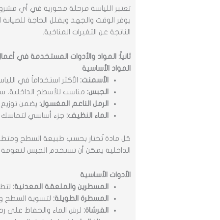
تعتبر اللياسة مرحلة محورية في أي مشرو
يوفر الوقت والجهد ويقلل الحاجة للصيانة 
الناتجة عن التغيرات المناخية.
ثانياً: المواد والأدوات المستخدمة في أعمال
المواد الأساسية
الأسمنت:
الأكثر استخداماً في الليا
الجبس:
مناسب للأسطح الداخلية، سر
الرمل الناعم المغسول:
يضمن توزيع ا
الماء النظيف:
جزء أساسي لتماسك ا
كل مادة تُختار بحسب طبيعة السطح ومتطل
الداخلية يمكن أن تستخدم الجبس لنعومة 
الأدوات الأساسية
المسطرين والملعقة المعدنية:
لتطب
المسطرة الطويلة:
لتسوية السطح وال
الفرشاة:
لرش الماء والحفاظ على رطو