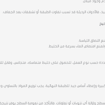
م وجود ميلان.
يذ، فالأدوات الرديئة قد تسبب تفاوت الطبقة أو تشققات بعد الجفاف.
حيح
ع التصاق اللياسة.
لمنع امتصاص الماء بسرعة من الخليط.
ددة حسب نوع العمل، للحصول على خليط متماسك، متجانس، وقابل للت
بيرة وإعطاء أساس جيد للطبقة النهائية، يجب توزيع المواد بالتساوي وع
طح وإزالة أي نتوءات أو تفاوتات. فالتأكد من نعومة السطح يوفر نتيج