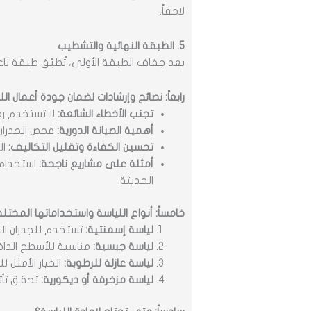
لاحقاً.
5. الطبقة النهائية والتشطيب
بعد جفاف الطبقة الأولى، تُطبّق طبقة ن
رابعاً: نصائح وإرشادات لضمان جودة أعمال الل
تجنب الأخطاء الشائعة:
لا تستخدم رمل
أهمية الصيانة الدورية:
فحص الجدران 
تحسين الكفاءة وتقليل التكاليف:
ال
أمثلة على مشاريع ناجحة:
استخدام ا
الحديثة.
خامساً: أنواع اللياسة واستخداماتها المختل
لياسة إسمنتية:
تستخدم للجدران الدا
لياسة جبسية:
مناسبة للأسطح الداخل
لياسة عازلة للرطوبة:
الخيار الأمثل 
لياسة مزخرفة أو ديكورية:
تحقق تأثي