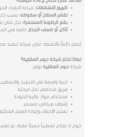
سادساً: متى تحتاج لإعادة اللياسة؟
ظهور التشققات:
نتيجة التمدد الحرا
تقشر السطح أو سقوطه:
بسبب خلي
بقع الرطوبة المستمرة:
تدل على تسر
تآكل أو ضعف الجدار:
خاصة في المبان
يُنصح دائماً بالاعتماد على شركة تنفيذ محت
لماذا تختار شركة جوم العقارية؟
شركة
جوم العقارية
توفر:
خبرة واسعة في التنفيذ والتشطيب.
فريق متخصص لكل مرحلة.
استخدام مواد عالية الجودة.
إشراف ميداني مستمر.
تقليل الأخطاء وإعادة العمل المكلف
جوم لا تقدّم تشطيباً جميلاً فقط، بل تضم