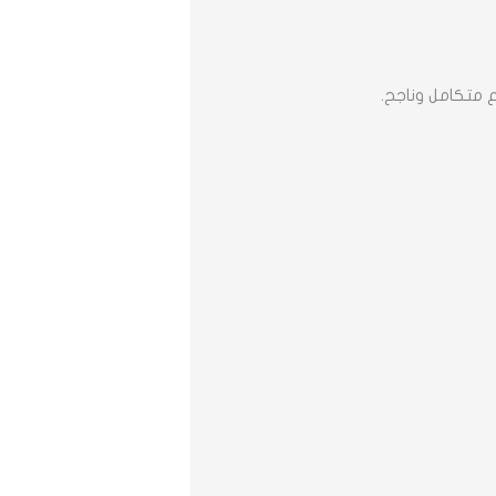
 متكامل وناجح.